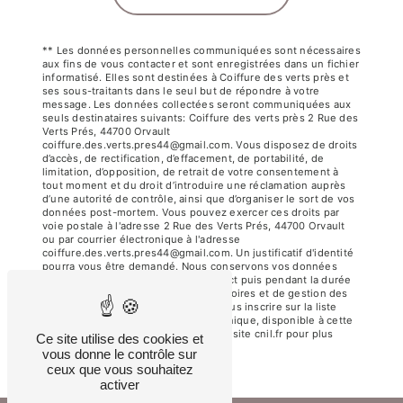
** Les données personnelles communiquées sont nécessaires
aux fins de vous contacter et sont enregistrées dans un fichier
informatisé. Elles sont destinées à Coiffure des verts près et
ses sous-traitants dans le seul but de répondre à votre
message. Les données collectées seront communiquées aux
seuls destinataires suivants: Coiffure des verts près 2 Rue des
Verts Prés, 44700 Orvault
coiffure.des.verts.pres44@gmail.com. Vous disposez de droits
d’accès, de rectification, d’effacement, de portabilité, de
limitation, d’opposition, de retrait de votre consentement à
tout moment et du droit d’introduire une réclamation auprès
d’une autorité de contrôle, ainsi que d’organiser le sort de vos
données post-mortem. Vous pouvez exercer ces droits par
voie postale à l'adresse 2 Rue des Verts Prés, 44700 Orvault
ou par courrier électronique à l'adresse
coiffure.des.verts.pres44@gmail.com. Un justificatif d'identité
pourra vous être demandé. Nous conservons vos données
pendant la période de prise de contact puis pendant la durée
de prescription légale aux fins probatoires et de gestion des
contentieux. Vous avez le droit de vous inscrire sur la liste
d'opposition au démarchage téléphonique, disponible à cette
adresse:
Bloctel.gouv.fr
. Consultez le site cnil.fr pour plus
Ce site utilise des cookies et
d’informations sur vos droits.
vous donne le contrôle sur
ceux que vous souhaitez
activer