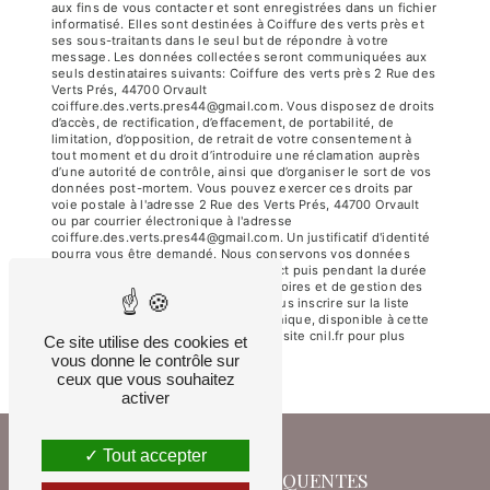
aux fins de vous contacter et sont enregistrées dans un fichier
informatisé. Elles sont destinées à Coiffure des verts près et
ses sous-traitants dans le seul but de répondre à votre
message. Les données collectées seront communiquées aux
seuls destinataires suivants: Coiffure des verts près 2 Rue des
Verts Prés, 44700 Orvault
coiffure.des.verts.pres44@gmail.com. Vous disposez de droits
d’accès, de rectification, d’effacement, de portabilité, de
limitation, d’opposition, de retrait de votre consentement à
tout moment et du droit d’introduire une réclamation auprès
d’une autorité de contrôle, ainsi que d’organiser le sort de vos
données post-mortem. Vous pouvez exercer ces droits par
voie postale à l'adresse 2 Rue des Verts Prés, 44700 Orvault
ou par courrier électronique à l'adresse
coiffure.des.verts.pres44@gmail.com. Un justificatif d'identité
pourra vous être demandé. Nous conservons vos données
pendant la période de prise de contact puis pendant la durée
de prescription légale aux fins probatoires et de gestion des
contentieux. Vous avez le droit de vous inscrire sur la liste
d'opposition au démarchage téléphonique, disponible à cette
adresse:
Bloctel.gouv.fr
. Consultez le site cnil.fr pour plus
Ce site utilise des cookies et
d’informations sur vos droits.
vous donne le contrôle sur
ceux que vous souhaitez
activer
Tout accepter
RECHERCHES FRÉQUENTES