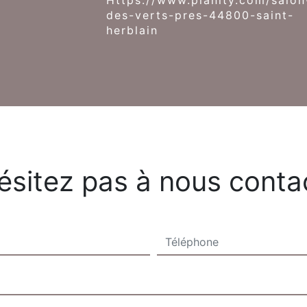
https://www.planity.com/salon-
des-verts-pres-44800-saint-
herblain
ésitez pas à nous conta