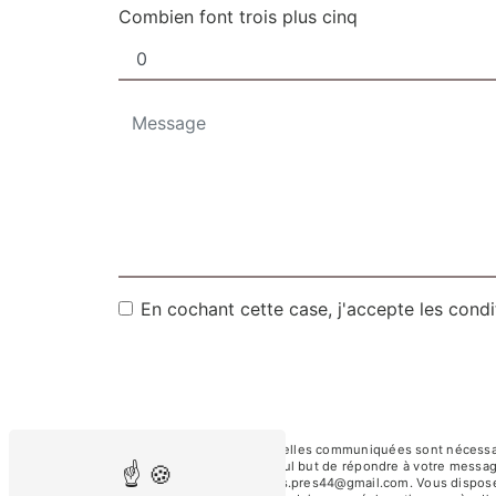
Combien font trois plus cinq
En cochant cette case, j'accepte les condi
** Les données personnelles communiquées sont nécessaires
sous-traitants dans le seul but de répondre à votre messa
Orvault coiffure.des.verts.pres44@gmail.com. Vous disposez d