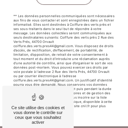
** Les données personnelles communiquées sont nécessaires
aux fins de vous contacter et sont enregistrées dans un fichier
informatisé. Elles sont destinées à Coiffure des verts près et
ses sous-traitants dans le seul but de répondre à votre
message. Les données collectées seront communiquées aux
seuls destinataires suivants: Coiffure des verts près 2 Rue des
Verts Prés, 44700 Orvault
coiffure.des.verts.pres44@gmail.com. Vous disposez de droits
d’accès, de rectification, d’effacement, de portabilité, de
limitation, d’opposition, de retrait de votre consentement à
tout moment et du droit d’introduire une réclamation auprès
d’une autorité de contrôle, ainsi que d’organiser le sort de vos
données post-mortem. Vous pouvez exercer ces droits par
voie postale à l'adresse 2 Rue des Verts Prés, 44700 Orvault
ou par courrier électronique à l'adresse
coiffure.des.verts.pres44@gmail.com. Un justificatif d'identité
pourra vous être demandé. Nous conservons vos données
pendant la période de prise de contact puis pendant la durée
de prescription légale aux fins probatoires et de gestion des
contentieux. Vous avez le droit de vous inscrire sur la liste
d'opposition au démarchage téléphonique, disponible à cette
adresse:
Bloctel.gouv.fr
. Consultez le site cnil.fr pour plus
Ce site utilise des cookies et
d’informations sur vos droits.
vous donne le contrôle sur
ceux que vous souhaitez
activer