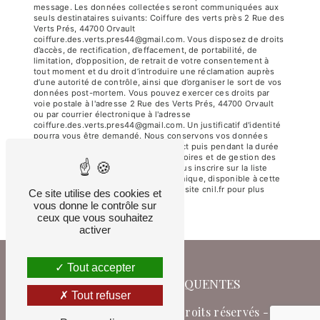
message. Les données collectées seront communiquées aux
seuls destinataires suivants: Coiffure des verts près 2 Rue des
Verts Prés, 44700 Orvault
coiffure.des.verts.pres44@gmail.com. Vous disposez de droits
d’accès, de rectification, d’effacement, de portabilité, de
limitation, d’opposition, de retrait de votre consentement à
tout moment et du droit d’introduire une réclamation auprès
d’une autorité de contrôle, ainsi que d’organiser le sort de vos
données post-mortem. Vous pouvez exercer ces droits par
voie postale à l'adresse 2 Rue des Verts Prés, 44700 Orvault
ou par courrier électronique à l'adresse
coiffure.des.verts.pres44@gmail.com. Un justificatif d'identité
pourra vous être demandé. Nous conservons vos données
pendant la période de prise de contact puis pendant la durée
de prescription légale aux fins probatoires et de gestion des
contentieux. Vous avez le droit de vous inscrire sur la liste
d'opposition au démarchage téléphonique, disponible à cette
adresse:
Bloctel.gouv.fr
. Consultez le site cnil.fr pour plus
Ce site utilise des cookies et
d’informations sur vos droits.
vous donne le contrôle sur
ceux que vous souhaitez
activer
Tout accepter
RECHERCHES FRÉQUENTES
Tout refuser
©
Vistalid
- 2026 - Tous droits réservés -