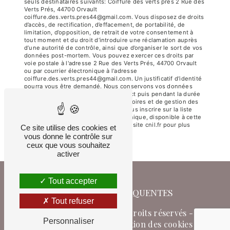
seuls destinataires suivants: Coiffure des verts près 2 Rue des
Verts Prés, 44700 Orvault
coiffure.des.verts.pres44@gmail.com. Vous disposez de droits
d’accès, de rectification, d’effacement, de portabilité, de
limitation, d’opposition, de retrait de votre consentement à
tout moment et du droit d’introduire une réclamation auprès
d’une autorité de contrôle, ainsi que d’organiser le sort de vos
données post-mortem. Vous pouvez exercer ces droits par
voie postale à l'adresse 2 Rue des Verts Prés, 44700 Orvault
ou par courrier électronique à l'adresse
coiffure.des.verts.pres44@gmail.com. Un justificatif d'identité
pourra vous être demandé. Nous conservons vos données
pendant la période de prise de contact puis pendant la durée
de prescription légale aux fins probatoires et de gestion des
contentieux. Vous avez le droit de vous inscrire sur la liste
d'opposition au démarchage téléphonique, disponible à cette
adresse:
Bloctel.gouv.fr
. Consultez le site cnil.fr pour plus
Ce site utilise des cookies et
d’informations sur vos droits.
vous donne le contrôle sur
ceux que vous souhaitez
activer
Tout accepter
RECHERCHES FRÉQUENTES
Tout refuser
©
Vistalid
- 2026 - Tous droits réservés -
Personnaliser
Mentions légales
-
Gestion des cookies