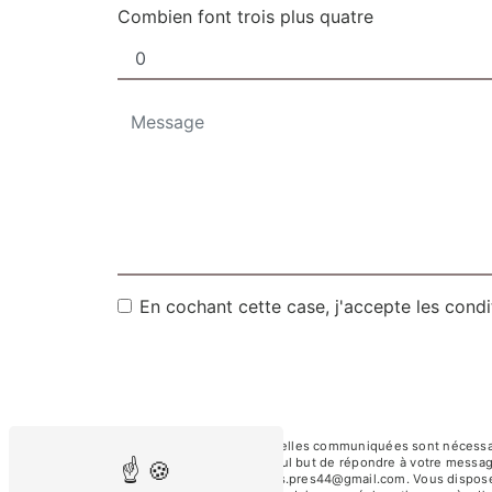
Combien font trois plus quatre
En cochant cette case, j'accepte les condi
** Les données personnelles communiquées sont nécessaires
sous-traitants dans le seul but de répondre à votre messa
Orvault coiffure.des.verts.pres44@gmail.com. Vous disposez d