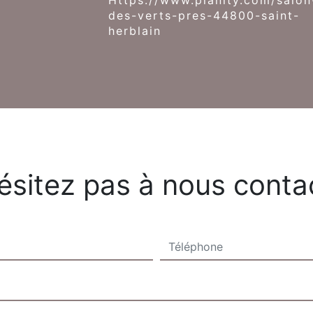
https://www.planity.com/salon-
des-verts-pres-44800-saint-
herblain
ésitez pas à nous conta