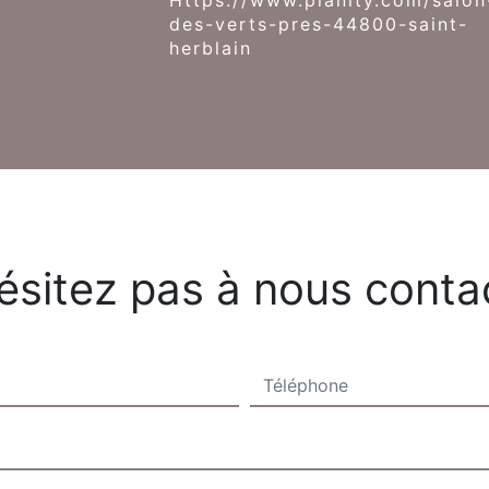
https://www.planity.com/salon-
des-verts-pres-44800-saint-
herblain
ésitez pas à nous conta