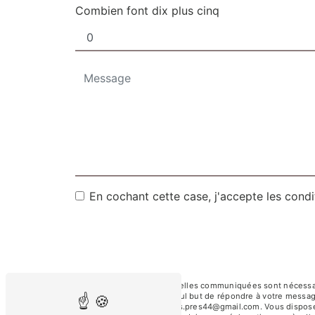
Combien font dix plus cinq
En cochant cette case, j'accepte les condi
** Les données personnelles communiquées sont nécessaires
sous-traitants dans le seul but de répondre à votre messa
Orvault coiffure.des.verts.pres44@gmail.com. Vous disposez d